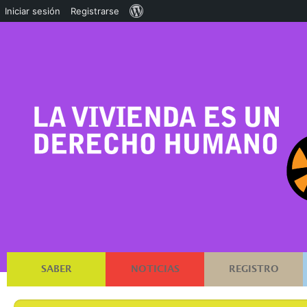
Acerca
Iniciar sesión
Registrarse
de
WordPress
SABER
NOTICIAS
REGISTRO