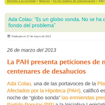
Derecho a la vivienda
>
Notícias
>
En los medios de comunicación
>
Ada 
Ada Colau: “Es un globo sonda. No se ha 
fondo del problema”
Publicado en 27 de marzo de 2013
26 de marzo del 2013
La PAH presenta peticiones de 
centenares de desahucios
Ada Colau,
una de las portavoces de la
Pla
Afectados por la Hipoteca (PAH),
calificó e
noche de “globo sonda”
las enmiendas pres
Partido Popular (PP)
a la Iniciativa Legisla