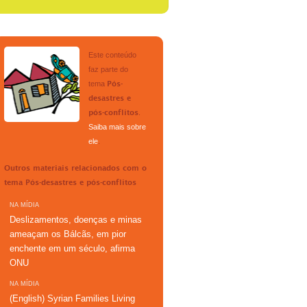
Este conteúdo
faz parte do
tema
Pós-
desastres e
.
pós-conflitos
Saiba mais sobre
ele
.
Outros materiais relacionados com o
tema
Pós-desastres e pós-conflitos
NA MÍDIA
Deslizamentos, doenças e minas
ameaçam os Bálcãs, em pior
enchente em um século, afirma
ONU
NA MÍDIA
(English) Syrian Families Living