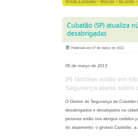
Direito à moradia
>
Notícias
>
Na mídia
Cubatão (SP) atualiza n
desabrigadas
Publicado em 07 de março de 2013
05 de março de 2013
96 famílias estão em trê
Segurança alerta sobre 
O Diretor de Segurança de Cubatão 
desabrigados e desalojados na cida
pessoas estão nos abrigos cedidos pel
do alojamento: o ginásio Castelão, a