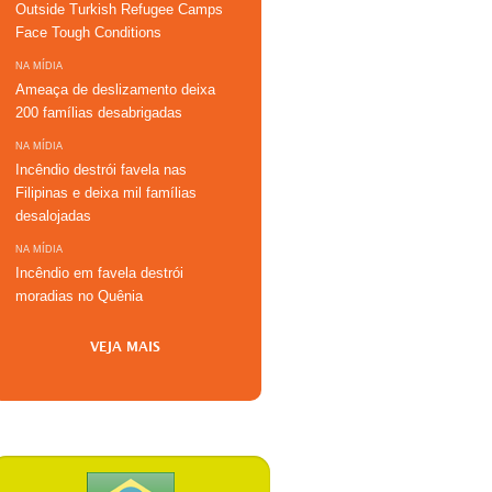
Outside Turkish Refugee Camps
Face Tough Conditions
NA MÍDIA
Ameaça de deslizamento deixa
200 famílias desabrigadas
NA MÍDIA
Incêndio destrói favela nas
Filipinas e deixa mil famílias
desalojadas
NA MÍDIA
Incêndio em favela destrói
moradias no Quênia
VEJA MAIS