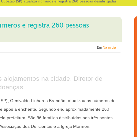
>
Cubatão (SP) atualiza números e registra 260 pessoas desabrigadas
úmeros e registra 260 pessoas
Em
Na mídia
s alojamentos na cidade. Diretor de
doenças.
(SP), Genivaldo Linhares Brandão, atualizou os números de
de após a enchente. Segundo ele, aproximadamente 260
a prefeitura. São 96 famílias distribuídas nos três pontos
 Associação dos Deficientes e a Igreja Mormon.