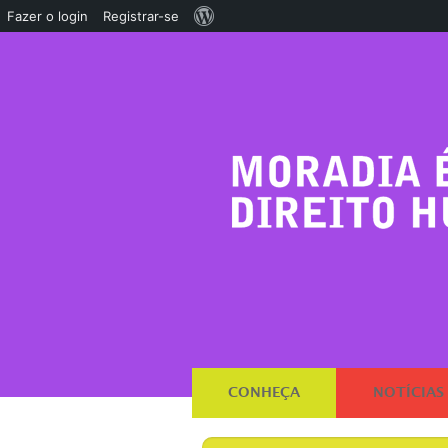
Sobre
Fazer o login
Registrar-se
o
WordPress
CONHEÇA
NOTÍCIAS