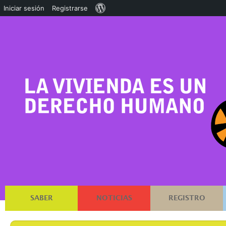
Acerca
Iniciar sesión
Registrarse
de
WordPress
SABER
NOTICIAS
REGISTRO