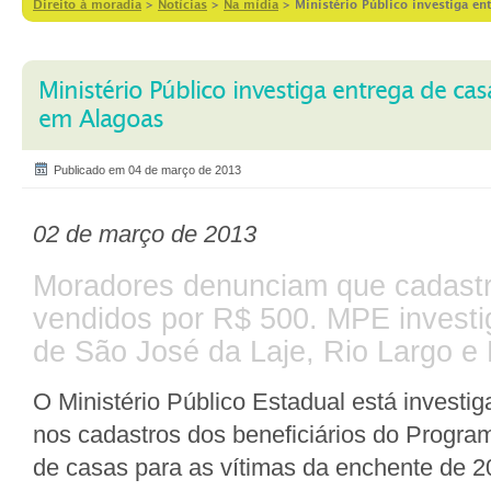
Direito à moradia
>
Notícias
>
Na mídia
>
Ministério Público investiga e
Ministério Público investiga entrega de ca
em Alagoas
Publicado em 04 de março de 2013
02 de março de 2013
Moradores denunciam que cadastr
vendidos por R$ 500. MPE investi
de São José da Laje, Rio Largo e 
O Ministério Público Estadual está investig
nos cadastros dos beneficiários do Progr
de casas para as vítimas da enchente de 2