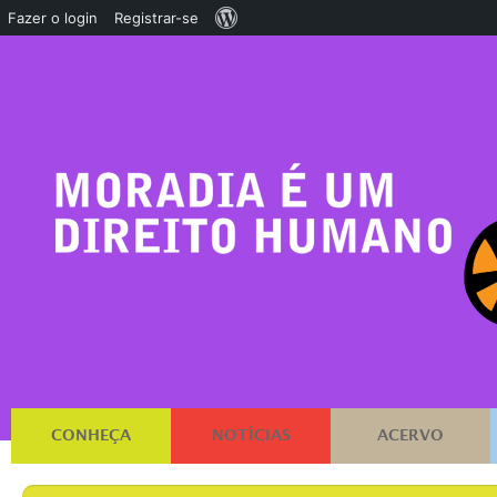
Sobre
Fazer o login
Registrar-se
o
WordPress
CONHEÇA
NOTÍCIAS
ACERVO