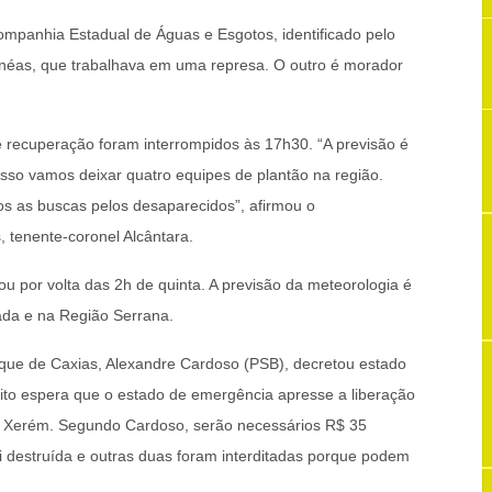
mpanhia Estadual de Águas e Esgotos, identificado pelo
éas, que trabalhava em uma represa. O outro é morador
e recuperação foram interrompidos às 17h30. “A previsão é
isso vamos deixar quatro equipes de plantão na região.
mos as buscas pelos desaparecidos”, afirmou o
 tenente-coronel Alcântara.
ou por volta das 2h de quinta. A previsão da meteorologia é
ada e na Região Serrana.
ue de Caxias, Alexandre Cardoso (PSB), decretou estado
ito espera que o estado de emergência apresse a liberação
ir Xerém. Segundo Cardoso, serão necessários R$ 35
i destruída e outras duas foram interditadas porque podem