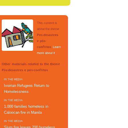
This content is
about the theme
Pós-desastres
e pós-
.
Learn
conflitos
more about it
.
Other materials related to the theme
Pós-desastres e pós-conflitos
IN THE MEDIA
Ivoirian Refugees Return to
Homelessness
IN THE MEDIA
1,000 families homeless in
Caloocan fire in Manila
IN THE MEDIA
Slum fire leaves 200 homeless