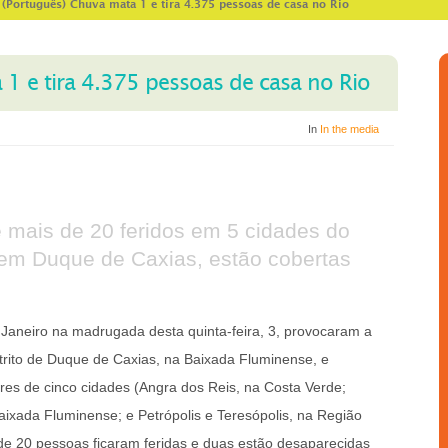
>
(Português) Chuva mata 1 e tira 4.375 pessoas de casa no Rio
1 e tira 4.375 pessoas de casa no Rio
In
In the media
 mais de 20 feridos em 5 cidades do
 em Duque de Caxias, estão cobertas
 Janeiro na madrugada desta quinta-feira, 3, provocaram a
rito de Duque de Caxias, na Baixada Fluminense, e
es de cinco cidades (Angra dos Reis, na Costa Verde;
ixada Fluminense; e Petrópolis e Teresópolis, na Região
 de 20 pessoas ficaram feridas e duas estão desaparecidas