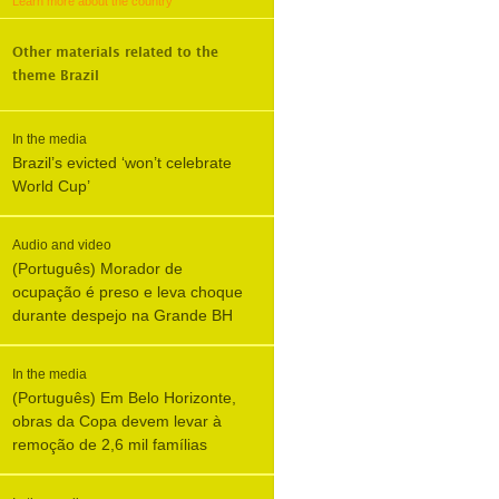
Learn more about the country
Other materials related to the
theme
Brazil
In the media
Brazil’s evicted ‘won’t celebrate
World Cup’
Audio and video
(Português) Morador de
ocupação é preso e leva choque
durante despejo na Grande BH
In the media
(Português) Em Belo Horizonte,
obras da Copa devem levar à
remoção de 2,6 mil famílias