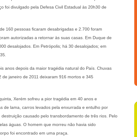
o foi divulgado pela Defesa Civil Estadual às 20h30 de
nde 160 pessoas ficaram desabrigadas e 2.700 foram
 foram autorizadas a retornar às suas casas. Em Duque de
00 desalojados. Em Petrópolis; há 30 desalojados; em
 35.
s anos depois da maior tragédia natural do País. Chuvas
de janeiro de 2011 deixaram 916 mortos e 345
quinta, Xerém sofreu a pior tragédia em 40 anos e
 de lama, carros levados pela enxurrada e entulho por
 destruição causado pelo transbordamento de três rios. Pelo
pelas águas. O homem que morreu não havia sido
O corpo foi encontrado em uma praça.