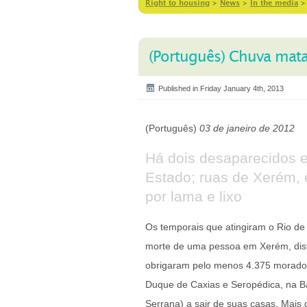
Right to housing
>
News
>
In the media
(Português) Chuva mata 
Published in Friday January 4th, 2013
(Português)
03 de janeiro de 2012
Há dois desaparecidos e
Estado; ruas de Xerém,
por lama e lixo
Os temporais que atingiram o Rio de
morte de uma pessoa em Xerém, dist
obrigaram pelo menos 4.375 morador
Duque de Caxias e Seropédica, na Ba
Serrana) a sair de suas casas. Mais