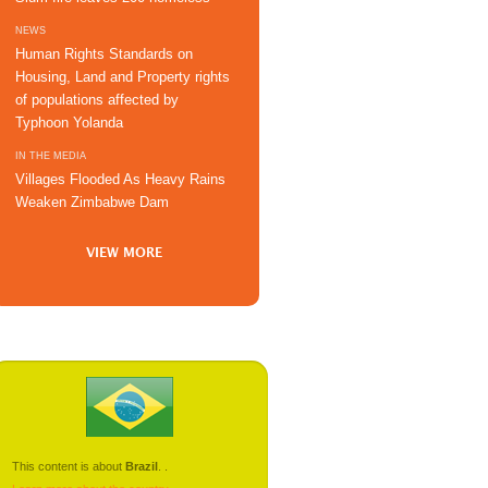
NEWS
Human Rights Standards on
Housing, Land and Property rights
of populations affected by
Typhoon Yolanda
IN THE MEDIA
Villages Flooded As Heavy Rains
Weaken Zimbabwe Dam
VIEW MORE
This content is about
Brazil
.
.