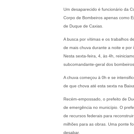
Um desaparecido é funcionário da Co
Corpo de Bombeiros apenas como En
de Duque de Caxias.
A busca por vítimas e os trabalhos d
de mais chuva durante a noite e por 
Nesta sexta-feira, 4, às 4h, reinicia
subcomandante-geral dos bombeiros,
A chuva começou à 0h e se intensific
de que chova até esta sexta na Baix
Recém-empossado, o prefeito de Duq
de emergência no município. O prefe
de recursos federais para reconstru
milhões para as obras. Uma ponte fo
desabar.