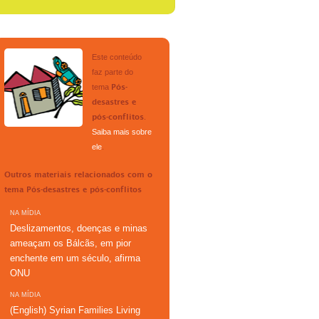
Este conteúdo
faz parte do
tema
Pós-
desastres e
.
pós-conflitos
Saiba mais sobre
ele
.
Outros materiais relacionados com o
tema
Pós-desastres e pós-conflitos
NA MÍDIA
Deslizamentos, doenças e minas
ameaçam os Bálcãs, em pior
enchente em um século, afirma
ONU
NA MÍDIA
(English) Syrian Families Living