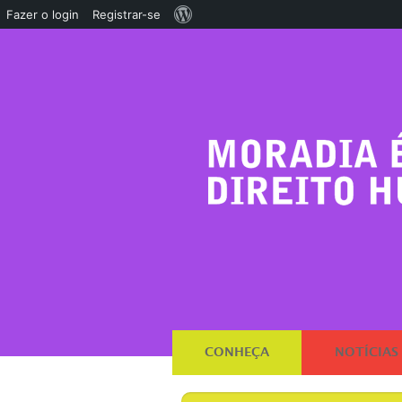
Sobre
Fazer o login
Registrar-se
o
WordPress
CONHEÇA
NOTÍCIAS