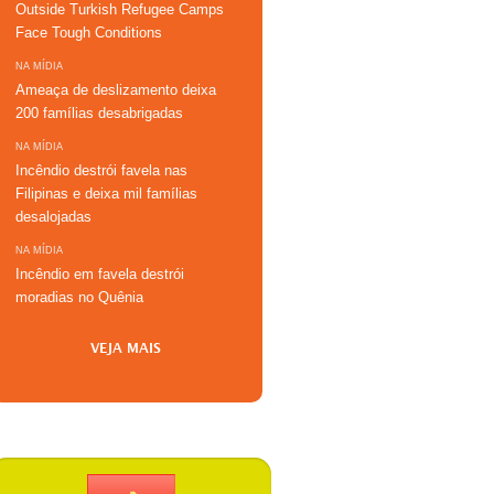
Outside Turkish Refugee Camps
Face Tough Conditions
NA MÍDIA
Ameaça de deslizamento deixa
200 famílias desabrigadas
NA MÍDIA
Incêndio destrói favela nas
Filipinas e deixa mil famílias
desalojadas
NA MÍDIA
Incêndio em favela destrói
moradias no Quênia
VEJA MAIS