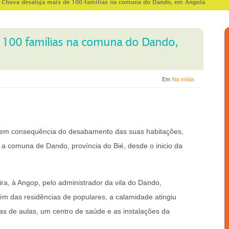
>
Chuva desaloja mais de 100 famílias na comuna do Dando, em Angola
e 100 famílias na comuna do Dando,
Em
Na mídia
s em consequência do desabamento das suas habitações,
 a comuna de Dando, província do Bié, desde o inicio da
ira, à Angop, pelo administrador da vila do Dando,
ém das residências de populares, a calamidade atingiu
as de aulas, um centro de saúde e as instalações da