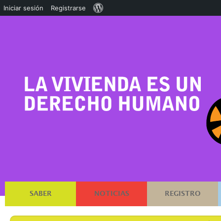
Acerca
Iniciar sesión
Registrarse
de
WordPress
SABER
NOTICIAS
REGISTRO