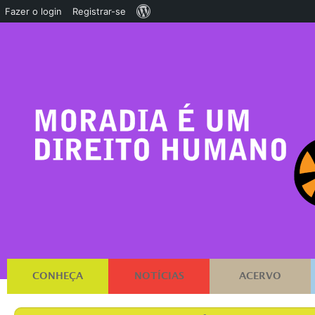
Sobre
Fazer o login
Registrar-se
o
WordPress
CONHEÇA
NOTÍCIAS
ACERVO