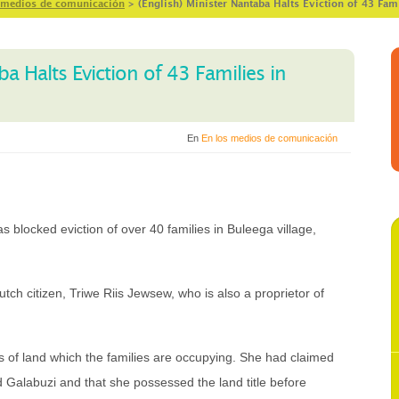
 medios de comunicación
>
(English) Minister Nantaba Halts Eviction of 43 Fam
ba Halts Eviction of 43 Families in
En
En los medios de comunicación
 blocked eviction of over 40 families in Buleega village,
tch citizen, Triwe Riis Jewsew, who is also a proprietor of
s of land which the families are occupying. She had claimed
 Galabuzi and that she possessed the land title before