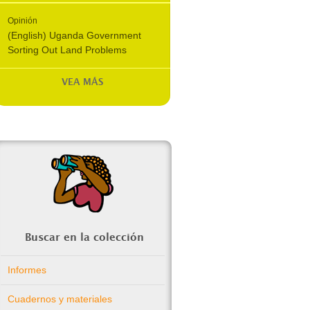
Opinión
(English) Uganda Government
Sorting Out Land Problems
VEA MÁS
Buscar en la colección
Informes
Cuadernos y materiales