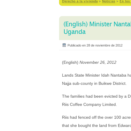
Derecho a la vivienda
>
Notícias
>
En los
(English) Minister Nanta
Uganda
Publicado en 28 de noviembre de 2012
(English)
November 26, 2012
Lands State Minister Idah Nantaba has
Najja sub-county in Buikwe District.
The families had been evicted by a Du
Riis Coffee Company Limited.
Riis had fenced off the over 100 acre
that she bought the land from Edward