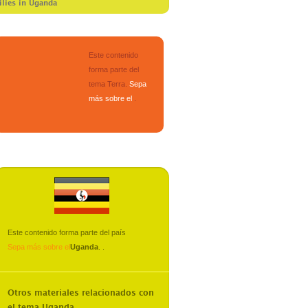
ilies in Uganda
Este contenido
forma parte del
tema
Terra
.
Sepa
más sobre el
.
Este contenido forma parte del país
Sepa más sobre el
Uganda
.
.
Otros materiales relacionados con
el tema
Uganda