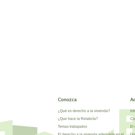
Conozca
A
¿Qué es derecho a la vivienda?
In
¿Que hace la Relatoría?
Cu
Temas trabajados
El 
El derecho a la vivienda adecuada en el
Do