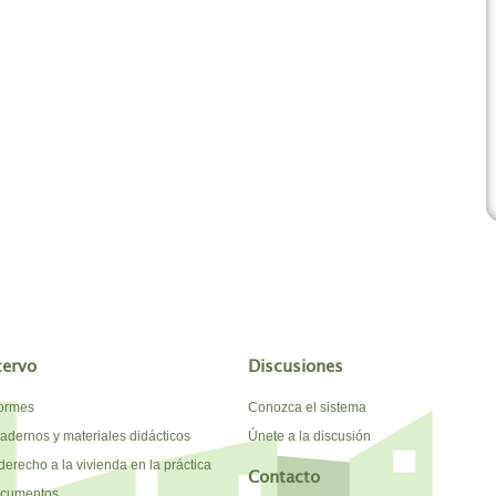
cervo
Discusiones
formes
Conozca el sistema
adernos y materiales didácticos
Únete a la discusión
derecho a la vivienda en la práctica
Contacto
cumentos