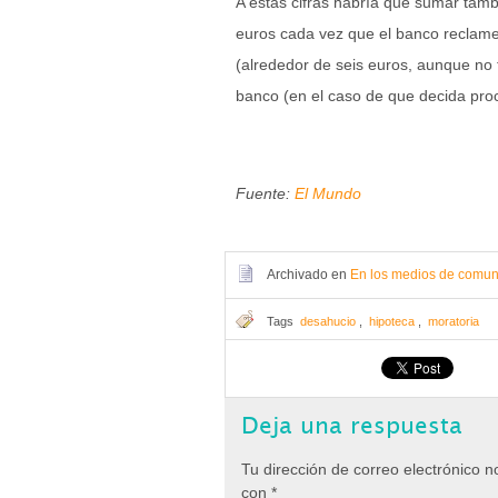
A estas cifras habría que sumar tam
euros cada vez que el banco reclame
(alrededor de seis euros, aunque no 
banco (en el caso de que decida proc
Fuente:
El Mundo
Archivado en
En los medios de comun
Tags
desahucio
,
hipoteca
,
moratoria
Deja una respuesta
Tu dirección de correo electrónico n
con
*