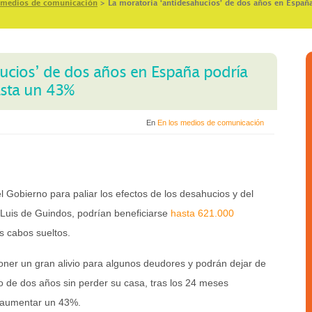
 medios de comunicación
>
La moratoria ‘antidesahucios’ de dos años en España
hucios’ de dos años en España podría
asta un 43%
En
En los medios de comunicación
 Gobierno para paliar los efectos de los desahucios y del
 Luis de Guindos, podrían beneficiarse
hasta 621.000
s cabos sueltos.
ner un gran alivio para algunos deudores y podrán dejar de
 de dos años sin perder su casa, tras los 24 meses
a aumentar un 43%.