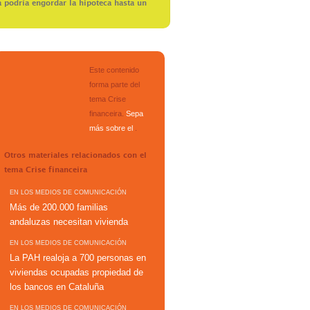
 podría engordar la hipoteca hasta un
Este contenido
forma parte del
tema
Crise
financeira
.
Sepa
más sobre el
.
Otros materiales relacionados con el
tema
Crise financeira
EN LOS MEDIOS DE COMUNICACIÓN
Más de 200.000 familias
andaluzas necesitan vivienda
EN LOS MEDIOS DE COMUNICACIÓN
La PAH realoja a 700 personas en
viviendas ocupadas propiedad de
los bancos en Cataluña
EN LOS MEDIOS DE COMUNICACIÓN