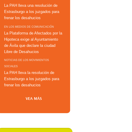
La PAH lleva una resolución de
Estrasburgo a los juzgados para
frenar los desahucios
EN LOS MEDIOS DE COMUNICACIÓN
La Plataforma de Afectados por la
Hipoteca exige al Ayuntamiento
de Ávila que declare la ciudad
Libre de Desahucios
NOTICIAS DE LOS MOVIMIENTOS
SOCIALES
La PAH lleva la resolución de
Estrasburgo a los juzgados para
frenar los desahucios
VEA MÁS