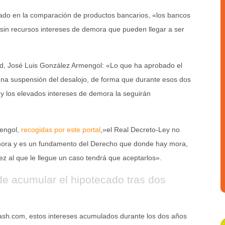
izado en la comparación de productos bancarios, «los bancos
sin recursos intereses de demora que pueden llegar a ser
rid, José Luis González Armengol: «Lo que ha aprobado el
una suspensión del desalojo, de forma que durante esos dos
y los elevados intereses de demora la seguirán
mengol,
recogidas por este portal
,»el Real Decreto-Ley no
emora y es un fundamento del Derecho que donde hay mora,
uez al que le llegue un caso tendrá que aceptarlos».
e acumular el hipotecado tras dos
ash.com, estos intereses acumulados durante los dos años