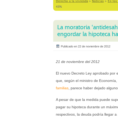
Derecho a la vivienda
>
Notícias
>
En los
43%
La moratoria ‘antidesa
engordar la hipoteca h
Publicado en 22 de noviembre de 2012
21 de noviembre del 2012
El nuevo Decreto Ley aprobado por el
que, según el ministro de Economía,
familias
, parece haber dejado alguno
A pesar de que la medida puede supo
pagar su hipoteca durante un máximo
respectivos, la deuda podría llegar 