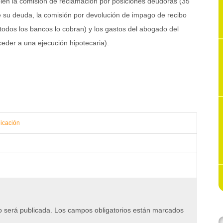
bién la comisión de reclamación por posiciones deudoras (35
 su deuda, la comisión por devolución de impago de recibo
todos los bancos lo cobran) y los gastos del abogado del
eder a una ejecución hipotecaria).
icación
o será publicada.
Los campos obligatorios están marcados