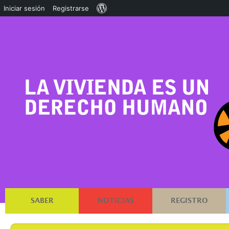
Acerca
Iniciar sesión
Registrarse
de
WordPress
SABER
NOTICIAS
REGISTRO