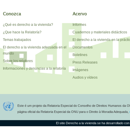
Conozca
Acervo
¿Qué es derecho a la vivienda?
Informes
¿Que hace la Relatoría?
Cuadernos y materiales didácticos
Temas trabajados
El derecho a la vivienda en la prácti
El derecho a la vivienda adecuada en el
Documentos
mundo
Boletines
Sobre los relatores
Press Releases
Informaciones y denuncias a la relatoría
Imágenes
Audios y vídeos
Este é um projeto da Relatoria Especial do Conselho de Direitos Humanos da O
página oficial da Relatoria Especial da ONU para o Direito à Moradia Adequada,
El sitio Derecho a la vivienda se ha desarrollado con