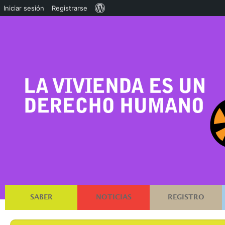
Acerca
Iniciar sesión
Registrarse
de
WordPress
SABER
NOTICIAS
REGISTRO