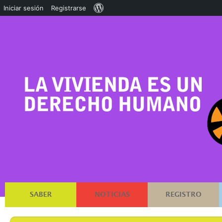
Acerca
Iniciar sesión
Registrarse
de
WordPress
SABER
NOTICIAS
REGISTRO