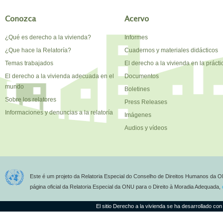
Conozca
Acervo
¿Qué es derecho a la vivienda?
Informes
¿Que hace la Relatoría?
Cuadernos y materiales didácticos
Temas trabajados
El derecho a la vivienda en la prácti
El derecho a la vivienda adecuada en el
Documentos
mundo
Boletines
Sobre los relatores
Press Releases
Informaciones y denuncias a la relatoría
Imágenes
Audios y vídeos
Este é um projeto da Relatoria Especial do Conselho de Direitos Humanos da O
página oficial da Relatoria Especial da ONU para o Direito à Moradia Adequada,
El sitio Derecho a la vivienda se ha desarrollado con