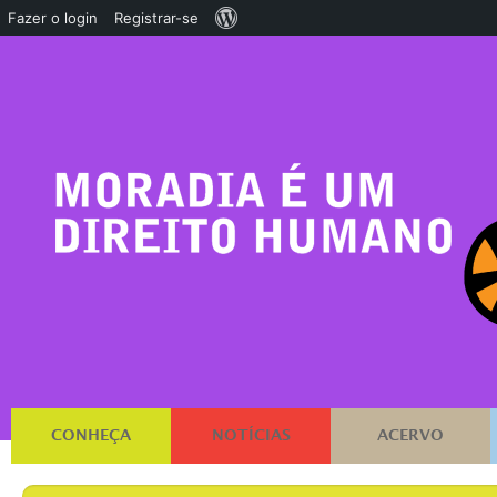
Sobre
Fazer o login
Registrar-se
o
WordPress
CONHEÇA
NOTÍCIAS
ACERVO