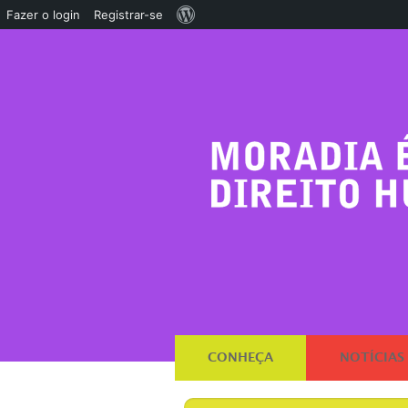
Sobre
Fazer o login
Registrar-se
o
WordPress
CONHEÇA
NOTÍCIAS