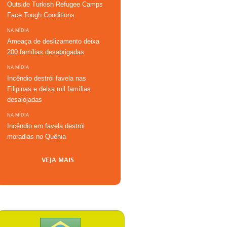
Outside Turkish Refugee Camps
Face Tough Conditions
NA MÍDIA
Ameaça de deslizamento deixa
200 famílias desabrigadas
NA MÍDIA
Incêndio destrói favela nas
Filipinas e deixa mil famílias
desalojadas
NA MÍDIA
Incêndio em favela destrói
moradias no Quênia
VEJA MAIS