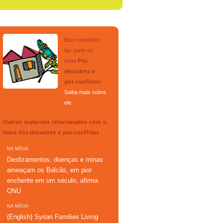
Este conteúdo
faz parte do
tema
Pós-
desastres e
.
pós-conflitos
Saiba mais sobre
ele
.
Outros materiais relacionados com o
tema
Pós-desastres e pós-conflitos
NA MÍDIA
Deslizamentos, doenças e minas
ameaçam os Bálcãs, em pior
enchente em um século, afirma
ONU
NA MÍDIA
(English) Syrian Families Living