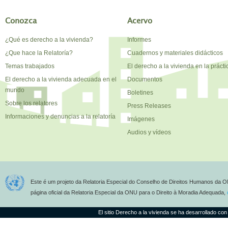
Conozca
Acervo
¿Qué es derecho a la vivienda?
Informes
¿Que hace la Relatoría?
Cuadernos y materiales didácticos
Temas trabajados
El derecho a la vivienda en la prácti
El derecho a la vivienda adecuada en el
Documentos
mundo
Boletines
Sobre los relatores
Press Releases
Informaciones y denuncias a la relatoría
Imágenes
Audios y vídeos
Este é um projeto da Relatoria Especial do Conselho de Direitos Humanos da O
página oficial da Relatoria Especial da ONU para o Direito à Moradia Adequada,
El sitio Derecho a la vivienda se ha desarrollado con