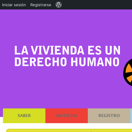
Acerca
Iniciar sesión
Registrarse
de
WordPress
SABER
NOTICIAS
REGISTRO