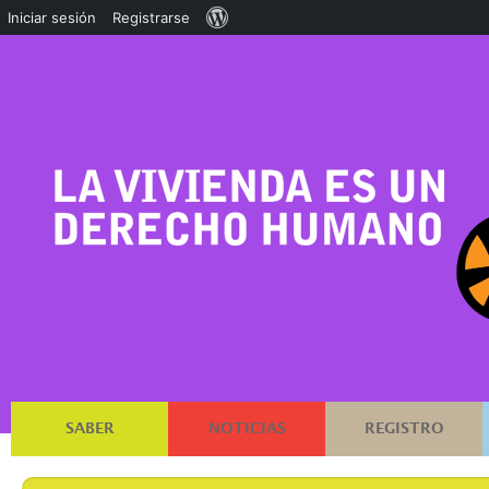
Acerca
Iniciar sesión
Registrarse
de
WordPress
SABER
NOTICIAS
REGISTRO