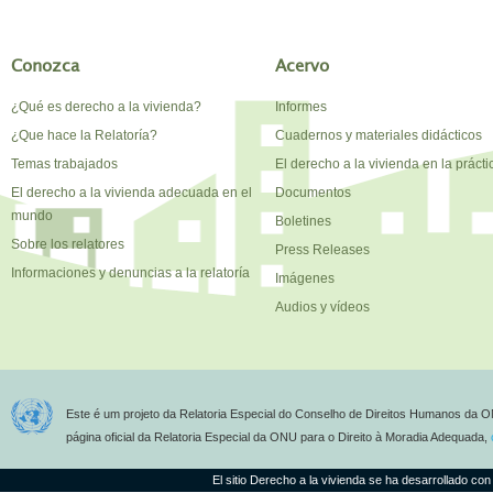
Conozca
Acervo
¿Qué es derecho a la vivienda?
Informes
¿Que hace la Relatoría?
Cuadernos y materiales didácticos
Temas trabajados
El derecho a la vivienda en la prácti
El derecho a la vivienda adecuada en el
Documentos
mundo
Boletines
Sobre los relatores
Press Releases
Informaciones y denuncias a la relatoría
Imágenes
Audios y vídeos
Este é um projeto da Relatoria Especial do Conselho de Direitos Humanos da O
página oficial da Relatoria Especial da ONU para o Direito à Moradia Adequada,
El sitio Derecho a la vivienda se ha desarrollado con