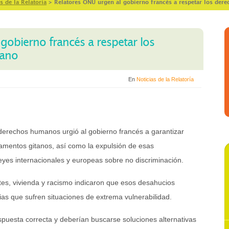
s de la Relatoría
>
Relatores ONU urgen al gobierno francés a respetar los dere
gobierno francés a respetar los
tano
En
Noticias de la Relatoría
erechos humanos urgió al gobierno francés a garantizar
mentos gitanos, así como la expulsión de esas
eyes internacionales y europeas sobre no discriminación.
tes, vivienda y racismo indicaron que esos desahucios
as que sufren situaciones de extrema vulnerabilidad.
spuesta correcta y deberían buscarse soluciones alternativas