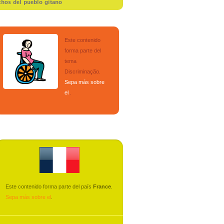
chos del pueblo gitano
Este contenido
forma parte del
tema
Discriminação
.
Sepa más sobre
el
.
Este contenido forma parte del país
France
.
Sepa más sobre el
.