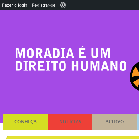
Sobre
Fazer o login
Registrar-se
o
WordPress
CONHEÇA
NOTÍCIAS
ACERVO