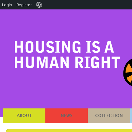
About
Login
Register
WordPress
ABOUT
NEWS
COLLECTION