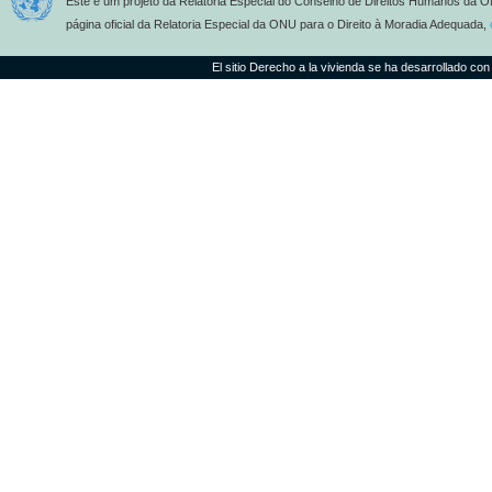
Este é um projeto da Relatoria Especial do Conselho de Direitos Humanos da O
página oficial da Relatoria Especial da ONU para o Direito à Moradia Adequada,
El sitio Derecho a la vivienda se ha desarrollado con