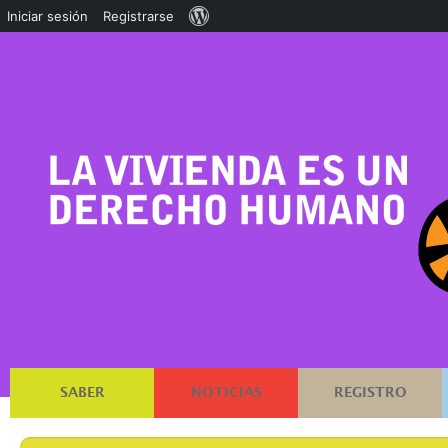
Acerca
Iniciar sesión
Registrarse
de
WordPress
SABER
NOTICIAS
REGISTRO