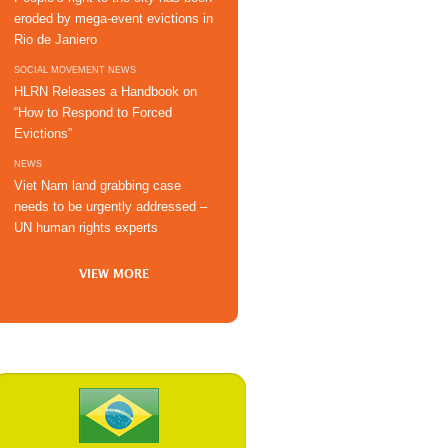
eroded by mega-event evictions in
Rio de Janiero
SOCIAL MOVEMENT NEWS
HLRN Releases a Handbook on
“How to Respond to Forced
Evictions”
NEWS
Viet Nam land grabbing case
needs to be urgently addressed –
UN human rights experts
VIEW MORE