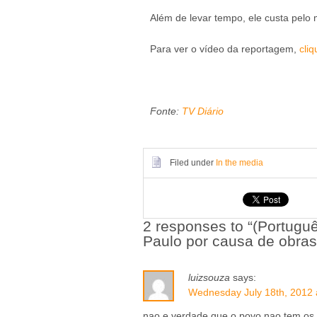
Além de levar tempo, ele custa pelo 
Para ver o vídeo da reportagem,
cliq
Fonte:
TV Diário
Filed under
In the media
2 responses to “(Portug
Paulo por causa de obras
luizsouza
says:
Wednesday July 18th, 2012 
nao e verdade que o povo nao tem os 