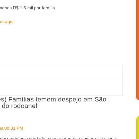
menos R$ 1,5 mil por família.
ue aqui.
uês) Famílias temem despejo em São
 do rodoanel”
at 08:01 PM
documentos a verdade e que a empresa spmar e itazi junto