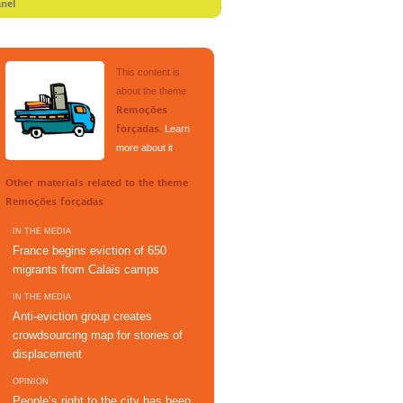
anel
This content is
about the theme
Remoções
.
Learn
forçadas
more about it
.
Other materials related to the theme
Remoções forçadas
IN THE MEDIA
France begins eviction of 650
migrants from Calais camps
IN THE MEDIA
Anti-eviction group creates
crowdsourcing map for stories of
displacement
OPINION
People’s right to the city has been