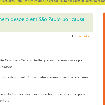
>
(Português) Famílias temem despejo em São Paulo por causa de obras do rodo
emem despejo em São Paulo por causa
In
In the media
te Cristo, em Suzano, terão que sair de suas casas por
 Rodoanel.
itura do imóvel. Por isso, eles correm o risco de ficar sem
as, Carlos Trevisan Júnior, não há tempo suficiente para
ritura.