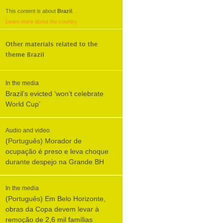
This content is about
Brazil
.
.
Learn more about the country
Other materials related to the
theme
Brazil
In the media
Brazil’s evicted ‘won’t celebrate
World Cup’
Audio and video
(Português) Morador de
ocupação é preso e leva choque
durante despejo na Grande BH
In the media
(Português) Em Belo Horizonte,
obras da Copa devem levar à
remoção de 2,6 mil famílias