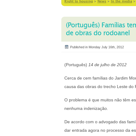
Right to housing
>
News
>
In the media
(Português) Famílias t
de obras do rodoanel
Published in Monday July 16th, 2012
(Português)
14 de julho de 2012
Cerca de cem famílias do Jardim Mon
causa das obras do trecho Leste do
O problema é que muitos não têm escr
nenhuma indenização.
De acordo com o advogado das famíli
dar entrada agora no processo da esc