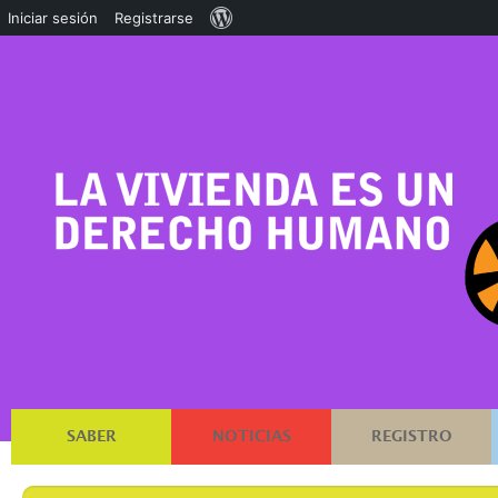
Acerca
Iniciar sesión
Registrarse
de
WordPress
SABER
NOTICIAS
REGISTRO