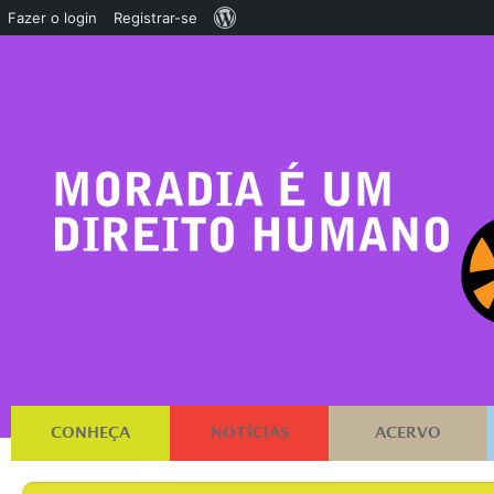
Sobre
Fazer o login
Registrar-se
o
WordPress
CONHEÇA
NOTÍCIAS
ACERVO