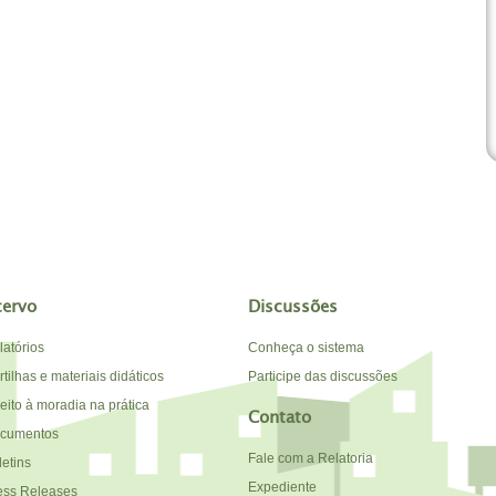
cervo
Discussões
latórios
Conheça o sistema
tilhas e materiais didáticos
Participe das discussões
reito à moradia na prática
Contato
cumentos
Fale com a Relatoria
letins
Expediente
ess Releases