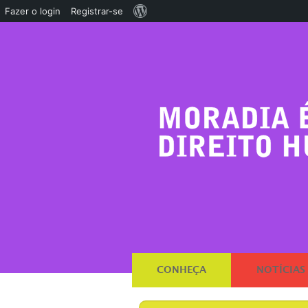
Sobre
Fazer o login
Registrar-se
o
WordPress
CONHEÇA
NOTÍCIAS