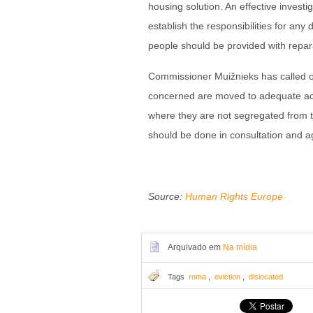
housing solution. An effective invest
establish the responsibilities for a
people should be provided with repar
Commissioner Muižnieks has called on
concerned are moved to adequate acc
where they are not segregated from th
should be done in consultation and 
Source:
Human Rights Europe
Arquivado em
Na mídia
Tags
roma
,
eviction
,
dislocated