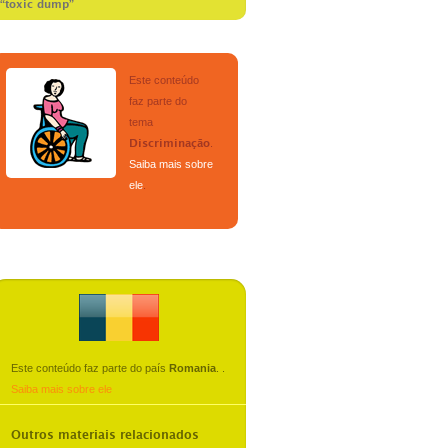
 “toxic dump”
Este conteúdo
faz parte do
tema
.
Discriminação
Saiba mais sobre
ele
.
Este conteúdo faz parte do país
Romania
.
.
Saiba mais sobre ele
Outros materiais relacionados