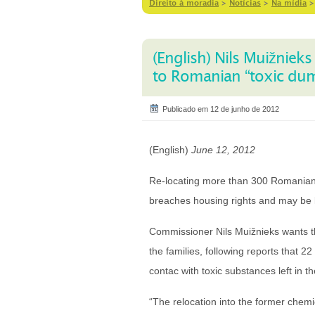
Direito à moradia
>
Notícias
>
Na mídia
(English) Nils Muižniek
to Romanian “toxic du
Publicado em 12 de junho de 2012
(English)
June 12, 2012
Re-locating more than 300 Romanian R
breaches housing rights and may be 
Commissioner Nils Muižnieks wants th
the families, following reports that 2
contac with toxic substances left in th
“The relocation into the former chemic