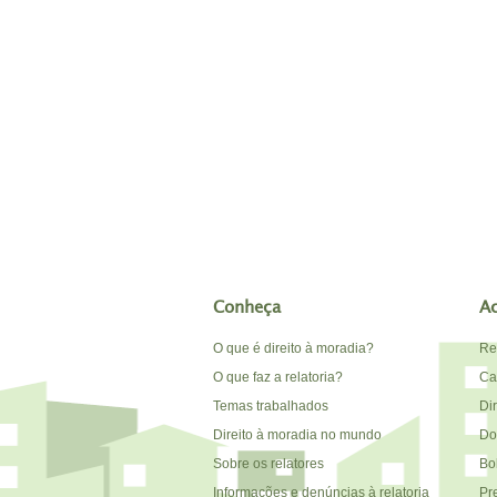
Conheça
A
O que é direito à moradia?
Re
O que faz a relatoria?
Car
Temas trabalhados
Di
Direito à moradia no mundo
Do
Sobre os relatores
Bo
Informações e denúncias à relatoria
Pr