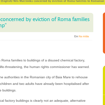
>
(English) Nils Muižnieks concerned by eviction of Roma families to Romanian
s concerned by eviction of Roma families
mp”
Em
Na mídia
oma families to buildings of a disused chemical factory,
life-threatening, the human rights commissioner has warned.
e authorities in the Romanian city of Baia Mare to rehouse
2 children and two adults have already been hospitalised after
e buildings.
al factory buildings is clearly not an adequate, alternative