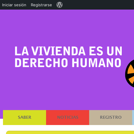
Acerca
Iniciar sesión
Registrarse
de
WordPress
SABER
NOTICIAS
REGISTRO