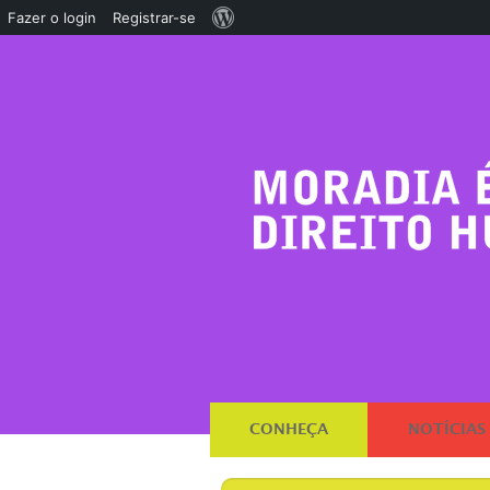
Sobre
Fazer o login
Registrar-se
o
WordPress
CONHEÇA
NOTÍCIAS