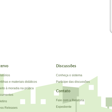
cervo
Discussões
latórios
Conheça o sistema
tilhas e materiais didáticos
Participe das discussões
reito à moradia na prática
Contato
cumentos
Fale com a Relatoria
letins
Expediente
ess Releases