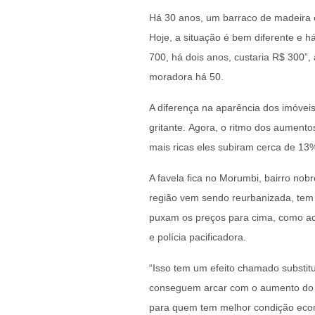
Há 30 anos, um barraco de madeira e
Hoje, a situação é bem diferente e 
700, há dois anos, custaria R$ 300”,
moradora há 50.
A diferença na aparência dos imóveis
gritante. Agora, o ritmo dos aument
mais ricas eles subiram cerca de 13
A favela fica no Morumbi, bairro nob
região vem sendo reurbanizada, tem 
puxam os preços para cima, como ac
e polícia pacificadora.
“Isso tem um efeito chamado substit
conseguem arcar com o aumento do 
para quem tem melhor condição econ