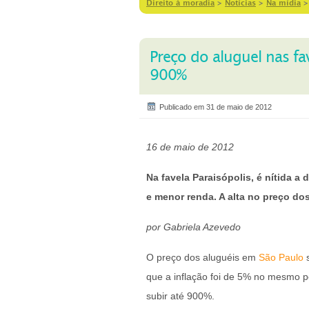
Direito à moradia
>
Notícias
>
Na mídia
Preço do aluguel nas f
900%
Publicado em 31 de maio de 2012
16 de maio de 2012
Na favela Paraisópolis, é nítida a
e menor renda. A alta no preço do
por Gabriela Azevedo
O preço dos aluguéis em
São Paulo
s
que a inflação foi de 5% no mesmo p
subir até 900%.