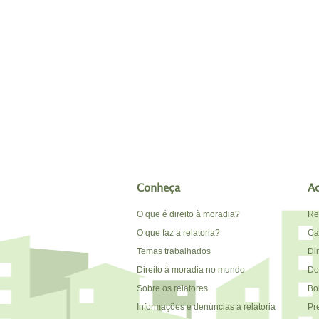
Conheça
A
O que é direito à moradia?
Re
O que faz a relatoria?
Car
Temas trabalhados
Di
Direito à moradia no mundo
Do
Sobre os relatores
Bo
Informações e denúncias à relatoria
Pr