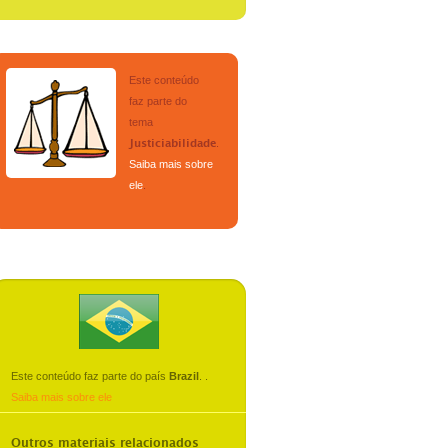
Este conteúdo
faz parte do
tema
.
Justiciabilidade
Saiba mais sobre
ele
.
Este conteúdo faz parte do país
Brazil
.
.
Saiba mais sobre ele
Outros materiais relacionados