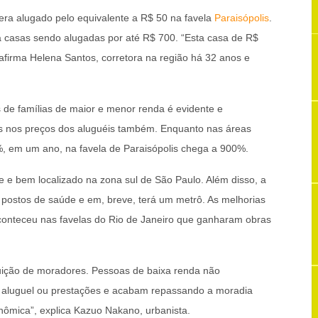
ra alugado pelo equivalente a R$ 50 na favela
Paraisópolis
.
há casas sendo alugadas por até R$ 700. “Esta casa de R$
 afirma Helena Santos, corretora na região há 32 anos e
 de famílias de maior e menor renda é evidente e
os nos preços dos aluguéis também. Enquanto nas áreas
%, em um ano, na favela de Paraisópolis chega a 900%.
re e bem localizado na zona sul de São Paulo. Além disso, a
postos de saúde e em, breve, terá um metrô. As melhorias
onteceu nas favelas do Rio de Janeiro que ganharam obras
uição de moradores. Pessoas de baixa renda não
aluguel ou prestações e acabam repassando a moradia
ômica”, explica Kazuo Nakano, urbanista.