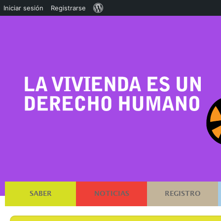
Acerca
Iniciar sesión
Registrarse
de
WordPress
SABER
NOTICIAS
REGISTRO