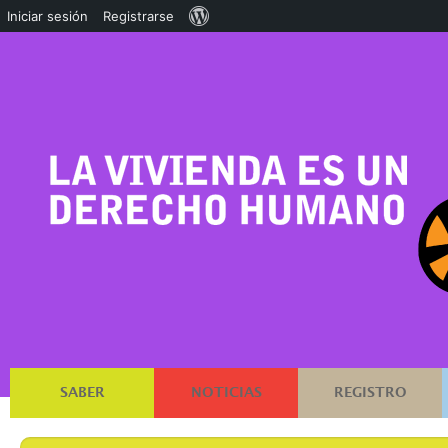
Acerca
Iniciar sesión
Registrarse
de
WordPress
SABER
NOTICIAS
REGISTRO