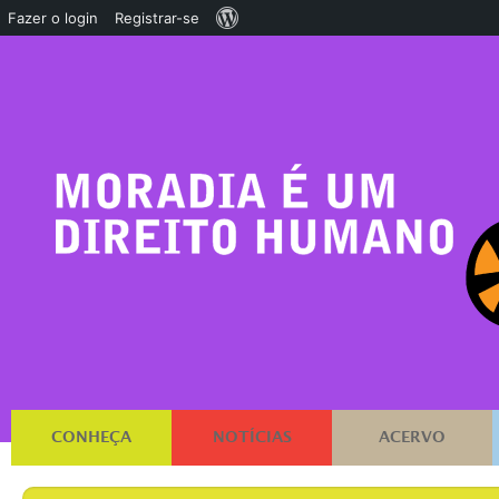
Sobre
Fazer o login
Registrar-se
o
WordPress
CONHEÇA
NOTÍCIAS
ACERVO