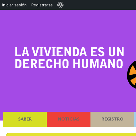
Acerca
Iniciar sesión
Registrarse
de
WordPress
SABER
NOTICIAS
REGISTRO