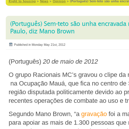
Right to housing
>
News
>
Opinion
>
(Português) Sem-teto são unha encr
(Português) Sem-teto são unha encravada 
Paulo, diz Mano Brown
Published in Monday May 21st, 2012
(Português)
20 de maio de 2012
O grupo Racionais MC’s gravou o clipe da 
na Ocupação Mauá, que fica no centro de
região disputada politicamente devido ao p
recentes operações de combate ao uso e trá
Segundo Mano Brown, “a
gravação
foi a m
para apoiar as mais de 1.300 pessoas que