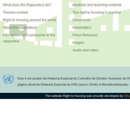
What does the Rapporteur do?
Booklets and teaching material
Themes worked
The right to housing in practice
Right to housing around the world
Documents
About the rapporteurs
Newsletters
Information and complaints to the
Press Releases
rapporteur
Images
Audio and video
Este é um projeto da Relatoria Especial do Conselho de Direitos Humanos da O
página oficial da Relatoria Especial da ONU para o Direito à Moradia Adequada,
The website Right to housing was proudly developed by
Eth