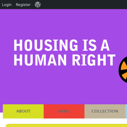
About
Login
Register
WordPress
ABOUT
NEWS
COLLECTION