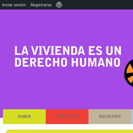
Acerca
Iniciar sesión
Registrarse
de
WordPress
SABER
NOTICIAS
REGISTRO