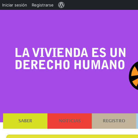
Acerca
Iniciar sesión
Registrarse
de
WordPress
SABER
NOTICIAS
REGISTRO