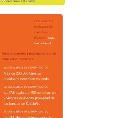
reivindicaciones (España)
Este contenido
forma parte del
tema
Crise
financeira
.
Sepa
más sobre el
.
Otros materiales relacionados con el
tema
Crise financeira
EN LOS MEDIOS DE COMUNICACIÓN
Más de 200.000 familias
andaluzas necesitan vivienda
EN LOS MEDIOS DE COMUNICACIÓN
La PAH realoja a 700 personas en
viviendas ocupadas propiedad de
los bancos en Cataluña
EN LOS MEDIOS DE COMUNICACIÓN
La PAH lleva una resolución de