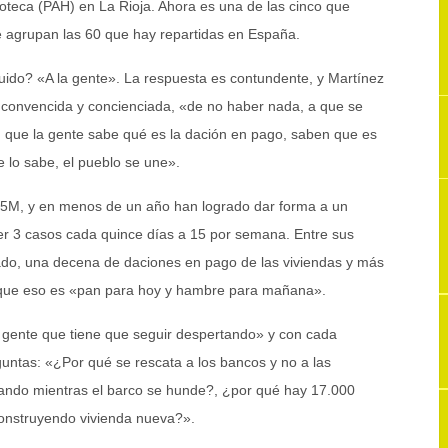
poteca (PAH) en La Rioja. Ahora es una de las cinco que
 agrupan las 60 que hay repartidas en España.
do? «A la gente». La respuesta es contundente, y Martínez
 convencida y concienciada, «de no haber nada, a que se
 que la gente sabe qué es la dación en pago, saben que es
e lo sabe, el pueblo se une».
15M, y en menos de un año han logrado dar forma a un
r 3 casos cada quince días a 15 por semana. Entre sus
ado, una decena de daciones en pago de las viviendas y más
unque eso es «pan para hoy y hambre para mañana».
gente que tiene que seguir despertando» y con cada
ntas: «¿Por qué se rescata a los bancos y no a las
ndo mientras el barco se hunde?, ¿por qué hay 17.000
construyendo vivienda nueva?».