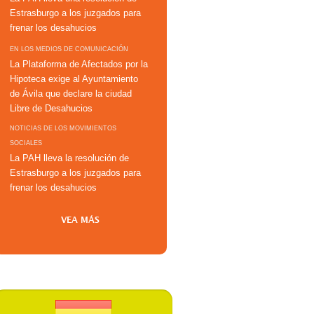
Estrasburgo a los juzgados para
frenar los desahucios
EN LOS MEDIOS DE COMUNICACIÓN
La Plataforma de Afectados por la
Hipoteca exige al Ayuntamiento
de Ávila que declare la ciudad
Libre de Desahucios
NOTICIAS DE LOS MOVIMIENTOS
SOCIALES
La PAH lleva la resolución de
Estrasburgo a los juzgados para
frenar los desahucios
VEA MÁS