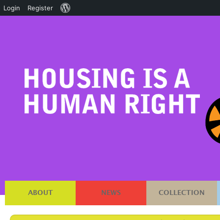
About
Login
Register
WordPress
ABOUT
NEWS
COLLECTION