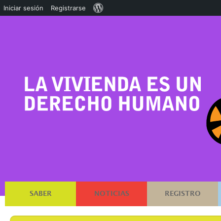
Acerca
Iniciar sesión
Registrarse
de
WordPress
SABER
NOTICIAS
REGISTRO