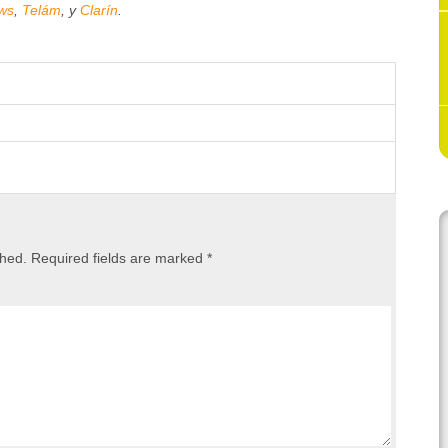
ws
,
Telám
, y
Clarín
.
shed.
Required fields are marked
*