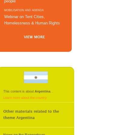
people
MOBILISATION AND AGENDA
Webinar on Tent Cities,
Homelessness & Human Rights
VIEW MORE
This content is about
Argentina
.
.
Learn more about the country
Other materials related to the
theme
Argentina