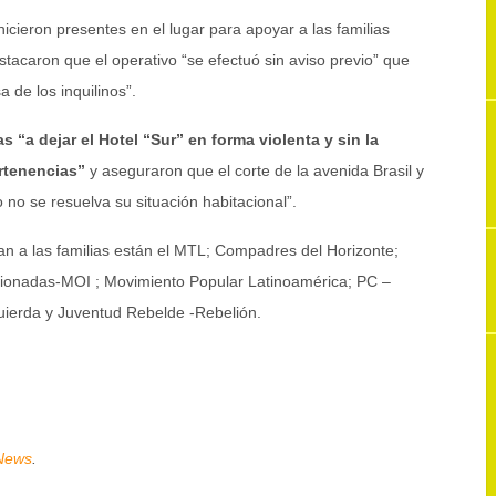
icieron presentes en el lugar para apoyar a las familias
tacaron que el operativo “se efectuó sin aviso previo” que
 de los inquilinos”.
as “a dejar el Hotel “Sur” en forma violenta y sin la
ertenencias”
y aseguraron que el corte de la avenida Brasil y
 no se resuelva su situación habitacional”.
n a las familias están el MTL; Compadres del Horizonte;
tionadas-MOI ; Movimiento Popular Latinoamérica; PC –
uierda y Juventud Rebelde -Rebelión.
News
.