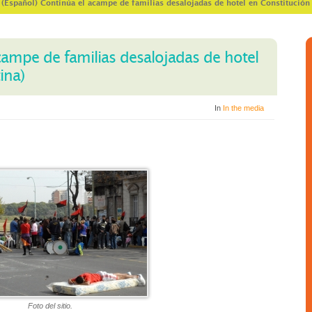
>
(Español) Continúa el acampe de familias desalojadas de hotel en Constitución
campe de familias desalojadas de hotel
ina)
In
In the media
Foto del sitio.