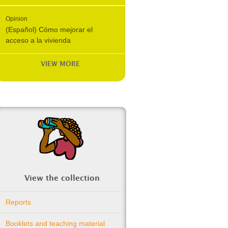
Opinion
(Español) Cómo mejorar el
acceso a la vivienda
VIEW MORE
View the collection
Reports
Booklets and teaching material