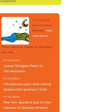
 (Argentina)
This content is
about the theme
.
Learn
Sem-teto
more about it
.
Other materials related to the theme
Sem-teto
IN THE MEDIA
Ivoirian Refugees Return to
Homelessness
IN THE MEDIA
UN-endorsed report finds internal
displacement growing in Syria
IN THE MEDIA
New York abandons plan to clear
subways of sleeping homeless