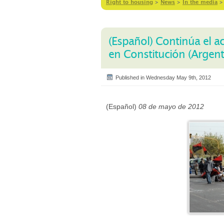
Right to housing
>
News
>
In the media
(Español) Continúa el a
en Constitución (Argent
Published in Wednesday May 9th, 2012
(Español)
08 de mayo de 2012