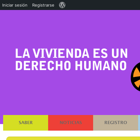
Acerca
Iniciar sesión
Registrarse
de
WordPress
SABER
NOTICIAS
REGISTRO