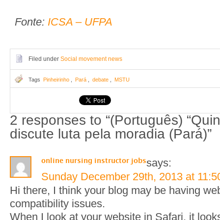
Fonte:
ICSA – UFPA
Filed under
Social movement news
Tags
Pinheirinho
,
Pará
,
debate
,
MSTU
2 responses to “(Português) “Qui
discute luta pela moradia (Pará)”
says:
online nursing instructor jobs
Sunday December 29th, 2013 at 11:
Hi there, I think your blog may be having w
compatibility issues.
When I look at your website in Safari, it look