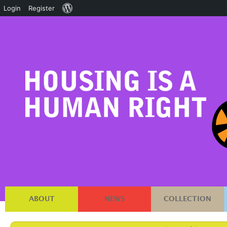
About
Login
Register
WordPress
ABOUT
NEWS
COLLECTION