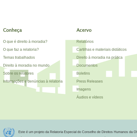
Conheça
Acervo
O que é direito à moradia?
Relatórios
O que faz a relatoria?
Cartilhas e materiais didáticos
Temas trabalhados
Direito à moradia na prática
Direito à moradia no mundo
Documentos
Sobre os relatores
Boletins
Informações e denúncias à relatoria
Press Releases
Imagens
Áudios e vídeos
Este é um projeto da Relatoria Especial do Conselho de Direitos Humanos da O