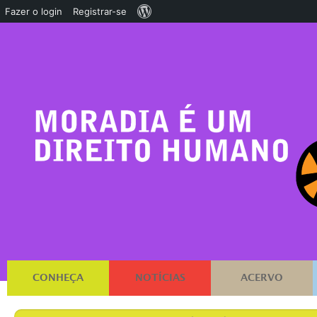
Sobre
Fazer o login
Registrar-se
o
WordPress
CONHEÇA
NOTÍCIAS
ACERVO