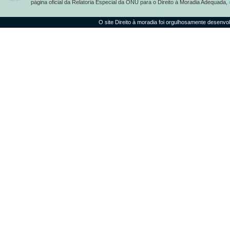
página oficial da Relatoria Especial da ONU para o Direito à Moradia Adequada,
O site Direito à moradia foi orgulhosamente desenvo