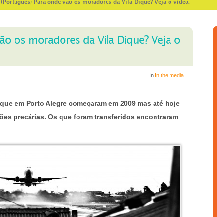
>
(Português) Para onde vão os moradores da Vila Dique? Veja o vídeo.
vão os moradores da Vila Dique? Veja o
In
In the media
ique em Porto Alegre começaram em 2009 mas até hoje
es precárias. Os que foram transferidos encontraram