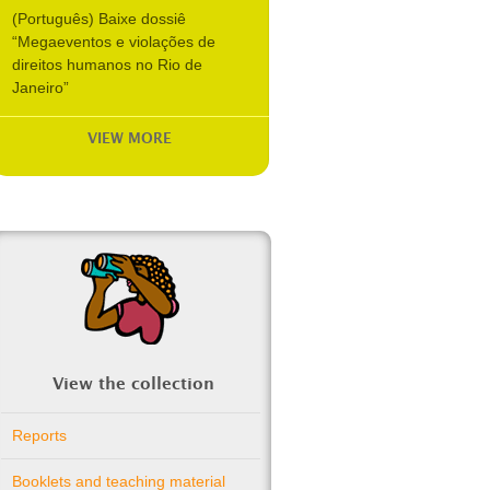
(Português) Baixe dossiê
“Megaeventos e violações de
direitos humanos no Rio de
Janeiro”
VIEW MORE
View the collection
Reports
Booklets and teaching material