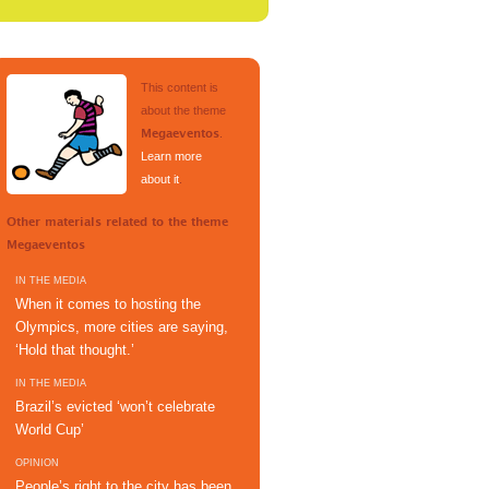
This content is
about the theme
.
Megaeventos
Learn more
about it
.
Other materials related to the theme
Megaeventos
IN THE MEDIA
When it comes to hosting the
Olympics, more cities are saying,
‘Hold that thought.’
IN THE MEDIA
Brazil’s evicted ‘won’t celebrate
World Cup’
OPINION
People’s right to the city has been