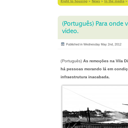
Right to housing
>
News
>
In the media
(Português) Para onde 
vídeo.
Published in Wednesday May 2nd, 2012
(Português)
As remoções na Vila D
há pessoas morando lá em condiçõ
infraestrutura inacabada.