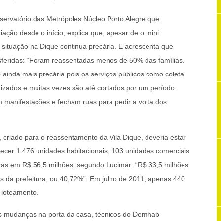
bservatório das Metrópoles Núcleo Porto Alegre que
ção desde o início, explica que, apesar de o mini
 situação na Dique continua precária. E acrescenta que
nsferidas: “Foram reassentadas menos de 50% das famílias.
ainda mais precária pois os serviços públicos como coleta
imizados e muitas vezes são até cortados por um período.
manifestações e fecham ruas para pedir a volta dos
 criado para o reassentamento da Vila Dique, deveria estar
cer 1.476 unidades habitacionais; 103 unidades comerciais
das em R$ 56,5 milhões, segundo Lucimar: “R$ 33,5 milhões
s da prefeitura, ou 40,72%”. Em julho de 2011, apenas 440
o loteamento.
s mudanças na porta da casa, técnicos do Demhab