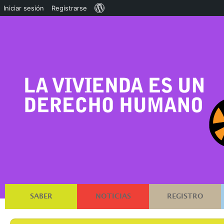
Acerca
Iniciar sesión
Registrarse
de
WordPress
SABER
NOTICIAS
REGISTRO