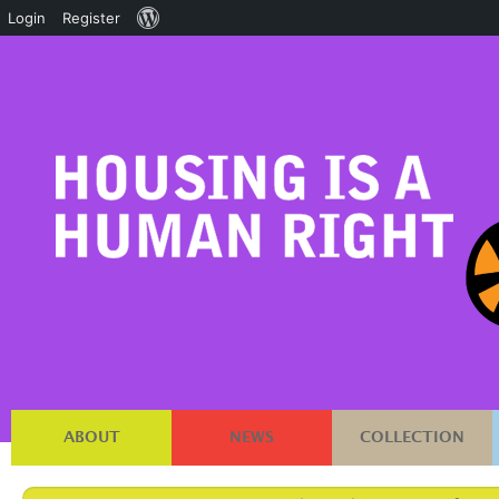
About
Login
Register
WordPress
ABOUT
NEWS
COLLECTION