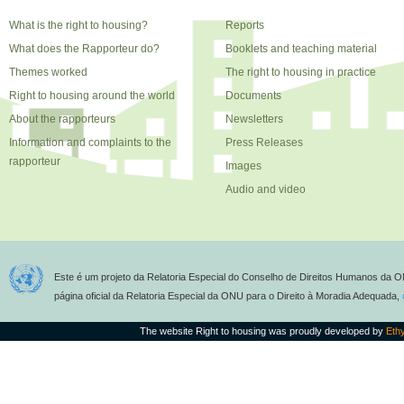
What is the right to housing?
Reports
What does the Rapporteur do?
Booklets and teaching material
Themes worked
The right to housing in practice
Right to housing around the world
Documents
About the rapporteurs
Newsletters
Information and complaints to the
Press Releases
rapporteur
Images
Audio and video
Este é um projeto da Relatoria Especial do Conselho de Direitos Humanos da O
página oficial da Relatoria Especial da ONU para o Direito à Moradia Adequada,
The website Right to housing was proudly developed by
Eth