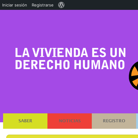
Acerca
Iniciar sesión
Registrarse
de
WordPress
SABER
NOTICIAS
REGISTRO