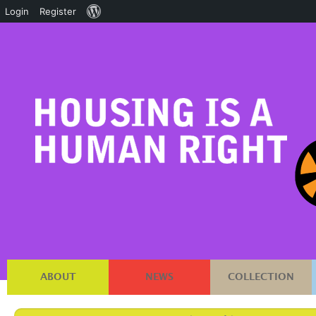
About
Login
Register
WordPress
ABOUT
NEWS
COLLECTION