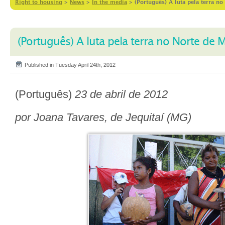
Right to housing
>
News
>
In the media
>
(Português) A luta pela terra no
(Português) A luta pela terra no Norte de 
Published in Tuesday April 24th, 2012
(Português)
23 de abril de 2012
por Joana Tavares, de Jequitaí (MG)