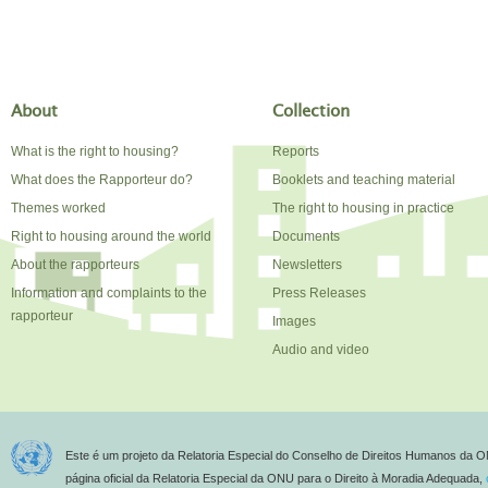
About
Collection
What is the right to housing?
Reports
What does the Rapporteur do?
Booklets and teaching material
Themes worked
The right to housing in practice
Right to housing around the world
Documents
About the rapporteurs
Newsletters
Information and complaints to the
Press Releases
rapporteur
Images
Audio and video
Este é um projeto da Relatoria Especial do Conselho de Direitos Humanos da O
página oficial da Relatoria Especial da ONU para o Direito à Moradia Adequada,