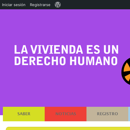
Acerca
Iniciar sesión
Registrarse
de
WordPress
SABER
NOTICIAS
REGISTRO