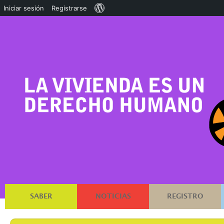
Acerca
Iniciar sesión
Registrarse
de
WordPress
SABER
NOTICIAS
REGISTRO