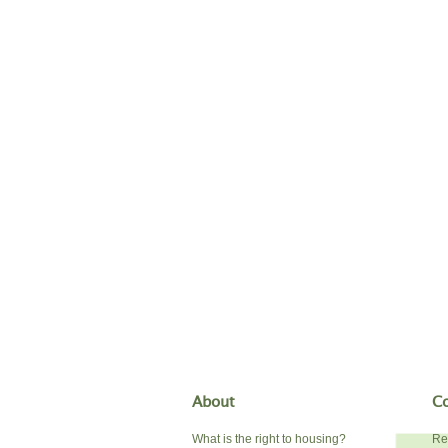
About
Co
What is the right to housing?
Re