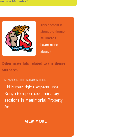
reito à Moradia”
This content is
about the theme
.
Mulheres
Learn more
about it
.
Other materials related to the theme
Mulheres
NEWS ON THE RAPPORTEURS
UN human rights experts urge
Kenya to repeal discriminatory
sections in Matrimonial Property
Act
VIEW MORE