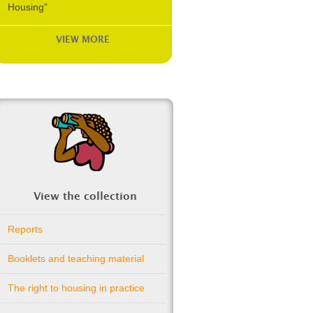
Housing”
VIEW MORE
View the collection
Reports
Booklets and teaching material
The right to housing in practice