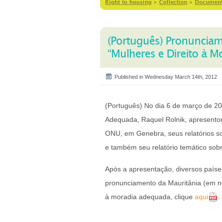
Right to housing
>
Collection
>
Documen
(Português) Pronunciam
“Mulheres e Direito à M
Published in Wednesday March 14th, 2012
(Português) No dia 6 de março de 201
Adequada, Raquel Rolnik, apresento
ONU, em Genebra, seus relatórios so
e também seu relatório temático sob
Após a apresentação, diversos países
pronunciamento da Mauritânia (em no
à moradia adequada, clique
aqui
.