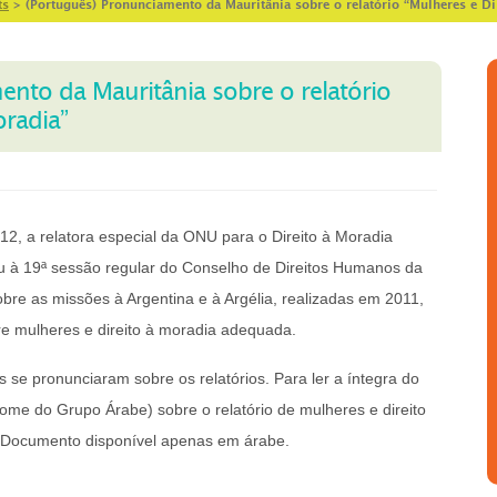
ts
>
(Português) Pronunciamento da Mauritânia sobre o relatório “Mulheres e Di
ento da Mauritânia sobre o relatório
oradia”
2, a relatora especial da ONU para o Direito à Moradia
u à 19ª sessão regular do Conselho de Direitos Humanos da
bre as missões à Argentina e à Argélia, realizadas em 2011,
re mulheres e direito à moradia adequada.
 se pronunciaram sobre os relatórios. Para ler a íntegra do
me do Grupo Árabe) sobre o relatório de mulheres e direito
 Documento disponível apenas em árabe.