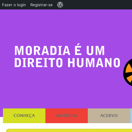
Sobre
Fazer o login
Registrar-se
o
WordPress
CONHEÇA
NOTÍCIAS
ACERVO